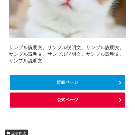
サンプル説明文。サンプル説明文。サンプル説明文。
サンプル説明文。サンプル説明文。サンプル説明文。
サンプル説明文。
詳細ページ
公式ページ
記事作成