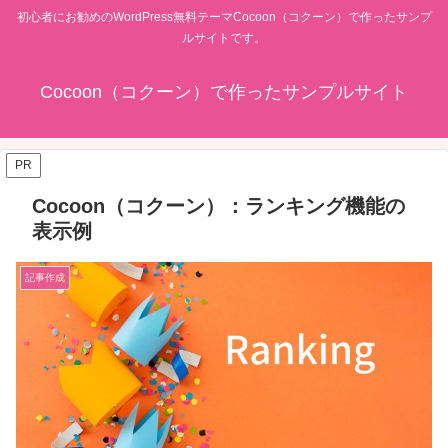
初心者にお勧めのWordPress無料テーマCocoon（コクーン）で作ったサンプ
ルサイトです。
Cocoon（コクーン）で作ったサンプルサイト
PR
Cocoon（コクーン）：ランキング機能の
表示例
記事作成