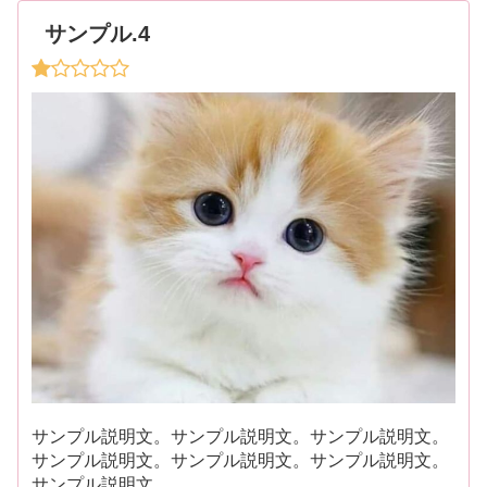
サンプル.4
サンプル説明文。サンプル説明文。サンプル説明文。
サンプル説明文。サンプル説明文。サンプル説明文。
サンプル説明文。