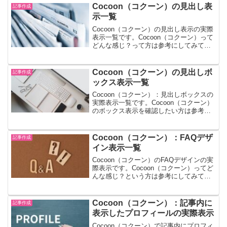
Cocoon（コクーン）の見出し表
記事作成
示一覧
Cocoon（コクーン）の見出し表示の実際
表示一覧です。Cocoon（コクーン）って
どんな感じ？って方は参考にしてみてく
ださい。
Cocoon（コクーン）の見出しボ
記事作成
ックス表示一覧
Cocoon（コクーン）：見出しボックスの
実際表示一覧です。Cocoon（コクーン）
のボックス表示を確認したい方は参考に
してみてください。
Cocoon（コクーン）：FAQデザ
記事作成
イン表示一覧
Cocoon（コクーン）のFAQデザインの実
際表示です。Cocoon（コクーン）ってど
んな感じ？という方は参考にしてみてく
ださい。
Cocoon（コクーン）：記事内に
記事作成
表示したプロフィールの実際表示
Cocoon（コクーン）で記事内にプロフィ