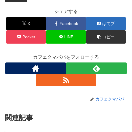
シェアする
X
Facebook
はてブ
Pocket
LINE
コピー
カフェクマパパをフォローする
カフェクマパパ
関連記事