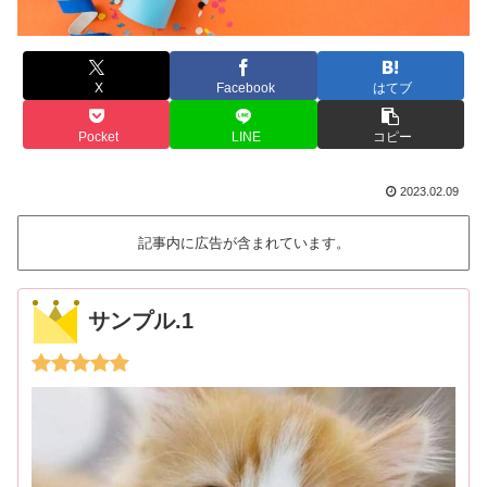
X
Facebook
はてブ
Pocket
LINE
コピー
2023.02.09
記事内に広告が含まれています。
サンプル.1