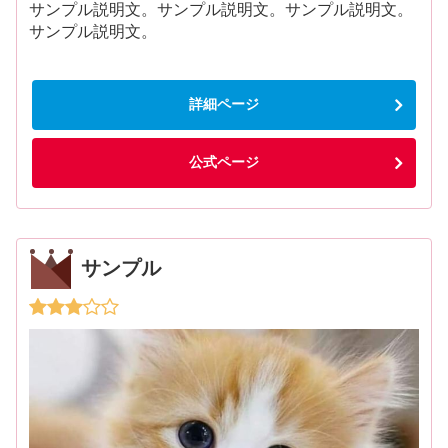
サンプル説明文。サンプル説明文。サンプル説明文。
サンプル説明文。
詳細ページ
公式ページ
サンプル